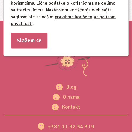
korisnicima. Lične podatke o korisnicima ne delimo
sa trećim licima. Nastavkom korišćenja web sajta
saglasni ste sa našim
pravilima korišćenja i polisom
privatnosti
.
Slažem se
Blog
O nama
Kontakt
+381 11 32 34 319