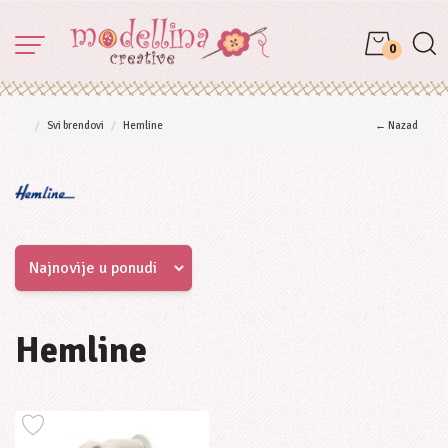
0
Svi brendovi
Hemline
← Nazad
Hemline