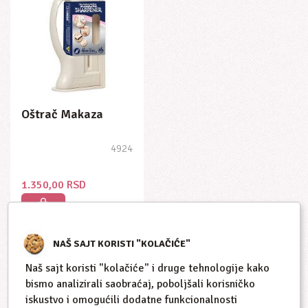
Oštrač Makaza
4924
1.350,00 RSD
NAŠ SAJT KORISTI "KOLAČIĆE"
Naš sajt koristi "kolačiće" i druge tehnologije kako
bismo analizirali saobraćaj, poboljšali korisničko
1
iskustvo i omogućili dodatne funkcionalnosti