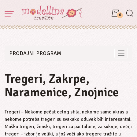
0
PRODAJNI PROGRAM
Toggle 
Tregeri, Zakrpe,
Naramenice, Znojnice
Tregeri – Nekome pečat celog stila, nekome samo ukras a
nekome potreba tregeri su svakako oduvek bili interesantni.
Mušku tregeri, ženski, tregeri za pantalone, za suknje, dečiji
tregeri – izbor je veliki, a još veći ako tregere tražite u