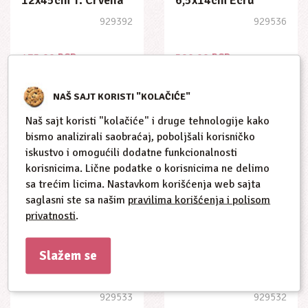
12x45cm T. Crvena
6,5x14cm Ecru
1 Kom
929392
929536
475,00 RSD
590,00 RSD
NAŠ SAJT KORISTI "KOLAČIĆE"
Naš sajt koristi "kolačiće" i druge tehnologije kako
bismo analizirali saobraćaj, poboljšali korisničko
iskustvo i omogućili dodatne funkcionalnosti
korisnicima. Lične podatke o korisnicima ne delimo
sa trećim licima. Nastavkom korišćenja web sajta
saglasni ste sa našim
pravilima korišćenja i polisom
privatnosti
.
Slažem se
Zakrpe Nylon
Zakrpa Nylon
6,5x14cm Vino
6,5x14cm
Crena
Transparentna
929533
929532