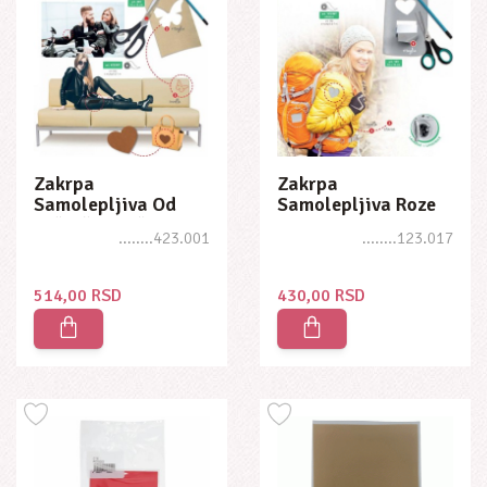
Zakrpa
Zakrpa
Samolepljiva Od
Samolepljiva Roze
Veštačke Kože, Bela
10 X 16cm
........423.001
........123.017
514,00 RSD
430,00 RSD