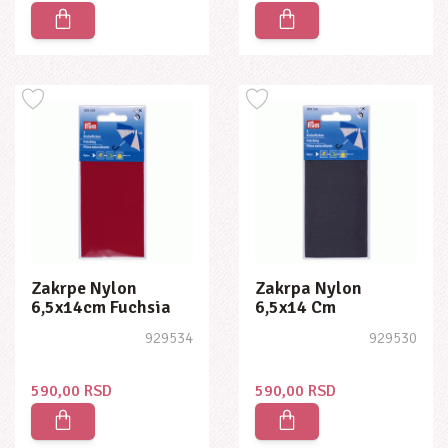
Zakrpe Nylon
Zakrpa Nylon
6,5x14cm Fuchsia
6,5x14 Cm
Anthracite
929534
929530
590,00 RSD
590,00 RSD