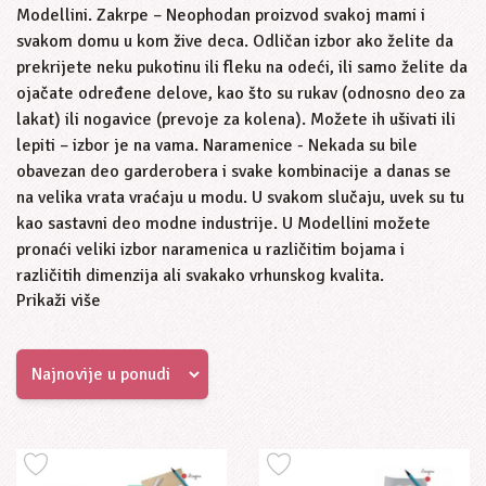
Modellini. Zakrpe – Neophodan proizvod svakoj mami i
svakom domu u kom žive deca. Odličan izbor ako želite da
prekrijete neku pukotinu ili fleku na odeći, ili samo želite da
ojačate određene delove, kao što su rukav (odnosno deo za
lakat) ili nogavice (prevoje za kolena). Možete ih ušivati ili
lepiti – izbor je na vama. Naramenice - Nekada su bile
obavezan deo garderobera i svake kombinacije a danas se
na velika vrata vraćaju u modu. U svakom slučaju, uvek su tu
kao sastavni deo modne industrije. U Modellini možete
pronaći veliki izbor naramenica u različitim bojama i
različitih dimenzija ali svakako vrhunskog kvalita.
Prikaži više