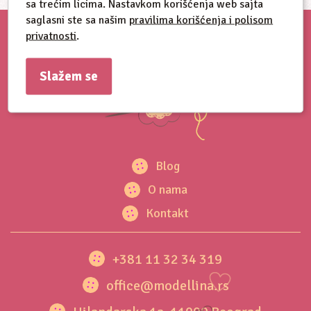
sa trećim licima. Nastavkom korišćenja web sajta
saglasni ste sa našim
pravilima korišćenja i polisom
privatnosti
.
Slažem se
Blog
O nama
Kontakt
+381 11 32 34 319
office@modellina.rs