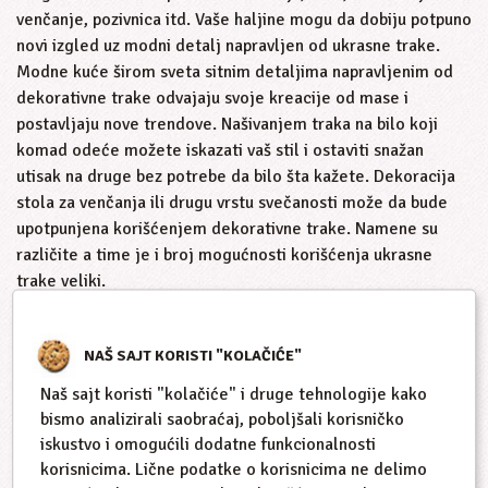
venčanje, pozivnica itd. Vaše haljine mogu da dobiju potpuno
novi izgled uz modni detalj napravljen od ukrasne trake.
Modne kuće širom sveta sitnim detaljima napravljenim od
dekorativne trake odvajaju svoje kreacije od mase i
postavljaju nove trendove. Našivanjem traka na bilo koji
komad odeće možete iskazati vaš stil i ostaviti snažan
utisak na druge bez potrebe da bilo šta kažete. Dekoracija
stola za venčanja ili drugu vrstu svečanosti može da bude
upotpunjena korišćenjem dekorativne trake. Namene su
različite a time je i broj mogućnosti korišćenja ukrasne
trake veliki.
Prikaži više
NAŠ SAJT KORISTI "KOLAČIĆE"
Naš sajt koristi "kolačiće" i druge tehnologije kako
bismo analizirali saobraćaj, poboljšali korisničko
iskustvo i omogućili dodatne funkcionalnosti
korisnicima. Lične podatke o korisnicima ne delimo