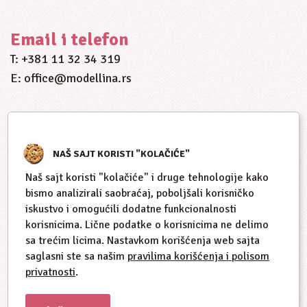
Email i telefon
T: +381 11 32 34 319
E: office@modellina.rs
NAŠ SAJT KORISTI "KOLAČIĆE"
Naš sajt koristi "kolačiće" i druge tehnologije kako
bismo analizirali saobraćaj, poboljšali korisničko
iskustvo i omogućili dodatne funkcionalnosti
korisnicima. Lične podatke o korisnicima ne delimo
sa trećim licima. Nastavkom korišćenja web sajta
saglasni ste sa našim
pravilima korišćenja i polisom
privatnosti
.