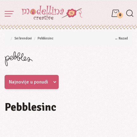
0
Svi brendovi
Pebblesinc
← Nazad
Pebblesinc