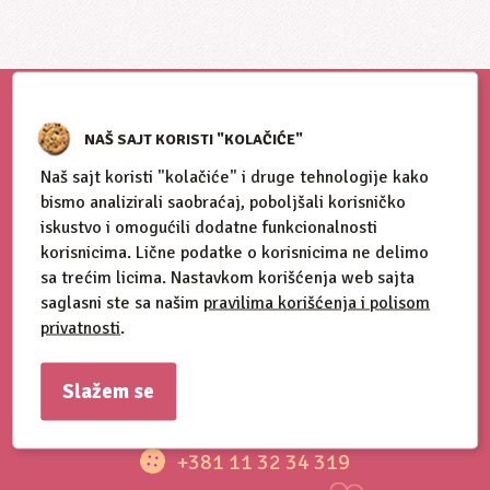
NAŠ SAJT KORISTI "KOLAČIĆE"
Naš sajt koristi "kolačiće" i druge tehnologije kako
bismo analizirali saobraćaj, poboljšali korisničko
iskustvo i omogućili dodatne funkcionalnosti
korisnicima. Lične podatke o korisnicima ne delimo
sa trećim licima. Nastavkom korišćenja web sajta
saglasni ste sa našim
pravilima korišćenja i polisom
Blog
privatnosti
.
O nama
Kontakt
Slažem se
+381 11 32 34 319