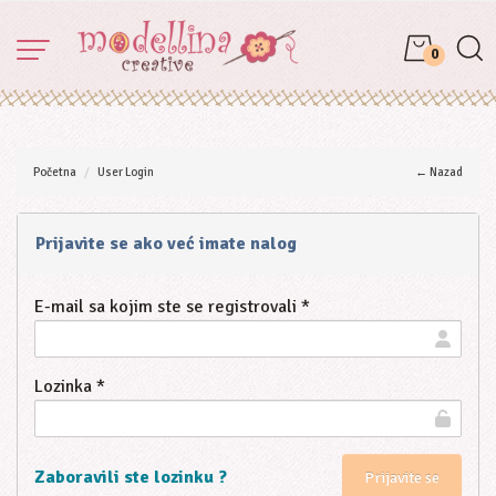
0
Početna
User Login
← Nazad
Prijavite se ako već imate nalog
E-mail sa kojim ste se registrovali *
Lozinka *
Zaboravili ste lozinku ?