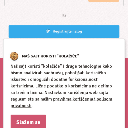
ili
Registrujte nalog
NAŠ SAJT KORISTI "KOLAČIĆE"
Naš sajt koristi "kolačiće" i druge tehnologije kako
bismo analizirali saobraćaj, poboljšali korisničko
iskustvo i omogućili dodatne funkcionalnosti
korisnicima. Lične podatke o korisnicima ne delimo
sa trećim licima. Nastavkom korišćenja web sajta
saglasni ste sa našim
pravilima korišćenja i polisom
privatnosti
.
Slažem se
Blog