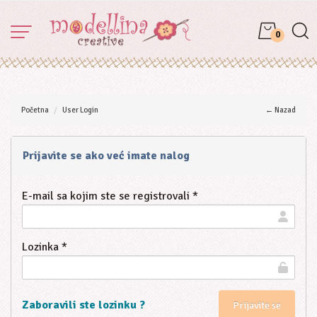
0
Početna
User Login
← Nazad
Prijavite se ako već imate nalog
E-mail sa kojim ste se registrovali *
Lozinka *
Zaboravili ste lozinku ?