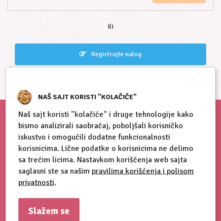
ili
Registrujte nalog
NAŠ SAJT KORISTI "KOLAČIĆE"
Naš sajt koristi "kolačiće" i druge tehnologije kako
bismo analizirali saobraćaj, poboljšali korisničko
iskustvo i omogućili dodatne funkcionalnosti
korisnicima. Lične podatke o korisnicima ne delimo
sa trećim licima. Nastavkom korišćenja web sajta
saglasni ste sa našim
pravilima korišćenja i polisom
privatnosti
.
Slažem se
Blog