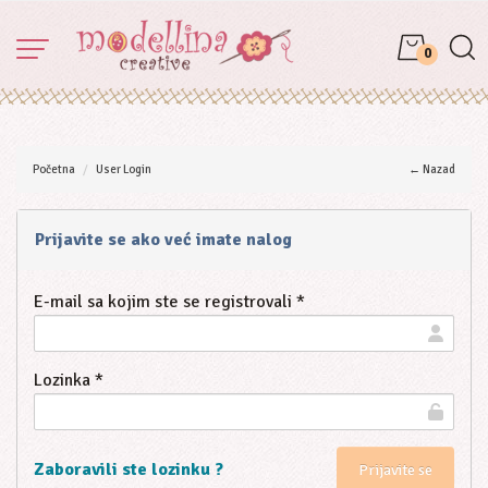
0
Početna
User Login
← Nazad
Prijavite se ako već imate nalog
E-mail sa kojim ste se registrovali *
Lozinka *
Zaboravili ste lozinku ?