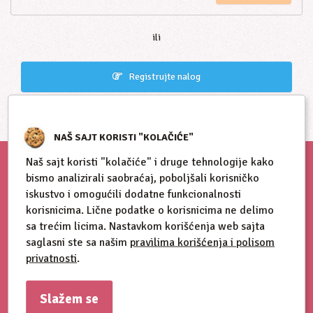
ili
Registrujte nalog
NAŠ SAJT KORISTI "KOLAČIĆE"
Naš sajt koristi "kolačiće" i druge tehnologije kako
bismo analizirali saobraćaj, poboljšali korisničko
iskustvo i omogućili dodatne funkcionalnosti
korisnicima. Lične podatke o korisnicima ne delimo
sa trećim licima. Nastavkom korišćenja web sajta
saglasni ste sa našim
pravilima korišćenja i polisom
privatnosti
.
Slažem se
Blog