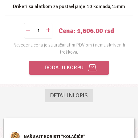
Drikeri sa alatkom za postavljanje 10 komada,15mm
Cena: 1,606.00
rsd
Navedena cena je sa uračunatim PDV-om i nema skrivenih
troškova.
DODAJ U KORPU
DETALJNI OPIS
NAŠ SAJT KORISTI "KOLAČIĆE"