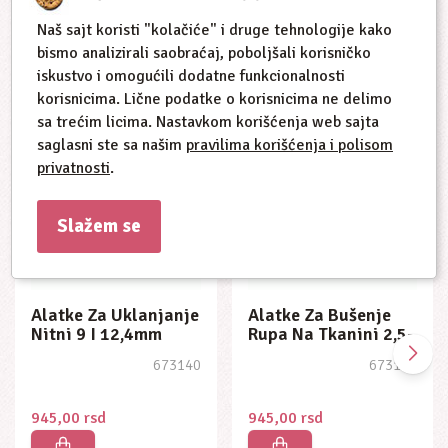
Naš sajt koristi "kolačiće" i druge tehnologije kako
Slični proizvodi
bismo analizirali saobraćaj, poboljšali korisničko
iskustvo i omogućili dodatne funkcionalnosti
korisnicima. Lične podatke o korisnicima ne delimo
sa trećim licima. Nastavkom korišćenja web sajta
saglasni ste sa našim
pravilima korišćenja i polisom
privatnosti
.
Slažem se
Alatke Za Bušenje
Alatke Za Bušenje
Rupa Na Tkanini 2,5-
Rupa Na Tkanini 4,5-
4,0mm
6,0mm
673137
673138
945,00
rsd
945,00
rsd