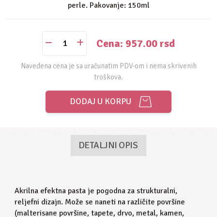
perle. Pakovanje: 150ml
Cena: 957.00
rsd
Navedena cena je sa uračunatim PDV-om i nema skrivenih
troškova.
DODAJ U KORPU
DETALJNI OPIS
Akrilna efektna pasta je pogodna za strukturalni,
reljefni dizajn. Može se naneti na različite površine
(malterisane površine, tapete, drvo, metal, kamen,