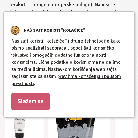
terakotu...i druge enterijerske obloge). Nanosi se
četkicom ili špatulom; slobodnim potezima ili preko
šablona. Vreme sušenja je između 2 i 24h, zavisi od
debljine nanošenja paste. Nakon sušenja ornament je
NAŠ SAJT KORISTI "KOLAČIĆE"
proziran, vodootporan i otporan na svetlost.
Naš sajt koristi "kolačiće" i druge tehnologije kako
bismo analizirali saobraćaj, poboljšali korisničko
iskustvo i omogućili dodatne funkcionalnosti
korisnicima. Lične podatke o korisnicima ne delimo
Slični proizvodi
sa trećim licima. Nastavkom korišćenja web sajta
saglasni ste sa našim
pravilima korišćenja i polisom
privatnosti
.
Slažem se