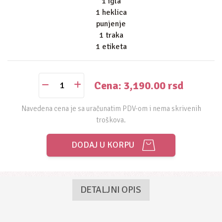
1 igla
1 heklica
punjenje
1 traka
1 etiketa
Cena: 3,190.00
rsd
Navedena cena je sa uračunatim PDV-om i nema skrivenih
troškova.
DODAJ U KORPU
DETALJNI OPIS