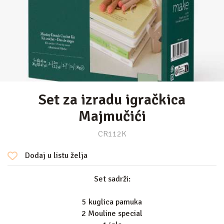
Set za izradu igračkica
Majmučići
CR112K
Dodaj u listu želja
Set sadrži:
5 kuglica pamuka
2 Mouline special