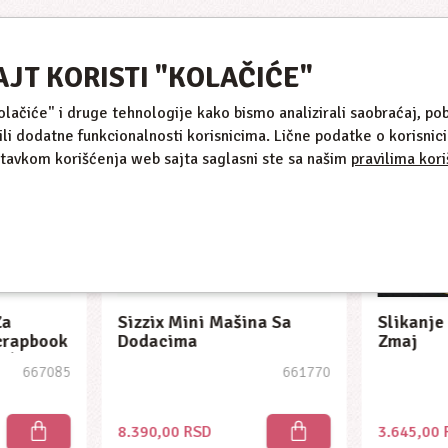
AJT KORISTI "KOLAČIĆE"
NOVO
NOVO
kolačiće" i druge tehnologije kako bismo analizirali saobraćaj, pob
ili dodatne funkcionalnosti korisnicima. Lične podatke o korisni
stavkom korišćenja web sajta saglasni ste sa našim
pravilima kori
Za
Sizzix Mini Mašina Sa
Slikanje
Scrapbook
Dodacima
Zmaj
ča)
667085
661770
8.390,00 RSD
3.645,00