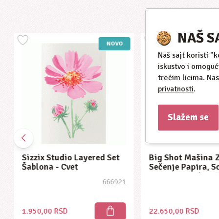
NAŠ S
NOVO
Naš sajt koristi "
iskustvo i omoguć
trećim licima. Na
privatnosti
.
Slažem se
Sizzix Studio Layered Set
Big Shot Mašina 
Šablona - Cvet
Sečenje Papira, 
I Embossing (6 In
666921
1.950,00 RSD
22.650,00 RSD