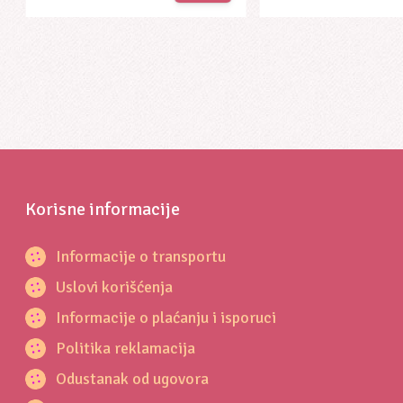
Korisne informacije
Informacije o transportu
Uslovi korišćenja
Informacije o plaćanju i isporuci
Politika reklamacija
Odustanak od ugovora