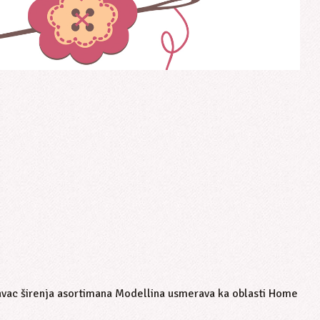
ravac širenja asortimana Modellina usmerava ka oblasti Home