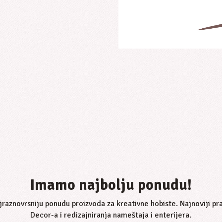
Imamo najbolju ponudu!
raznovrsniju ponudu proizvoda za kreativne hobiste. Najnoviji p
Decor-a i redizajniranja nameštaja i enterijera.