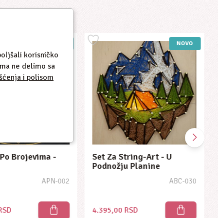
NOVO
NOVO
oljšali korisničko
cima ne delimo sa
šćenja i polisom
 Po Brojevima -
Set Za String-Art - U
Podnožju Planine
APN-002
ABC-030
 RSD
4.395,00 RSD