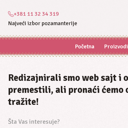
+381 11 32 34 319
Najveći izbor pozamanterije
Početna
Proizvod
Redizajnirali smo web sajt i
premestili, ali pronaći ćemo 
tražite!
Šta Vas interesuje?