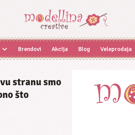
i
Brendovi
Akcija
Blog
Veleprodaja
 ovu stranu smo
ono što