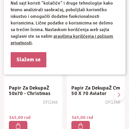
Naš sajt koristi "kolačiće" i druge tehnologije kako
Slični proizvodi
bismo analizirali saobraćaj, poboljšali korisničko
iskustvo i omogućili dodatne funkcionalnosti
korisnicima. Lične podatke o korisnicima ne delimo
sa trećim licima. Nastavkom korišćenja web sajta
saglasni ste sa našim
pravilima korišćenja i polisom
privatnosti
.
Slažem se
Papir Za DekupaŽ Cm
50 X 70 Aviator
6
DFG340
Papir Za DekupaŽ Cm
50 X 70 Romantic
Lady
345,00
rsd
DFG327