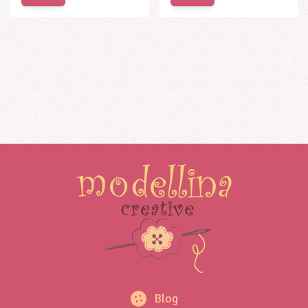
345,00
rsd
Blog