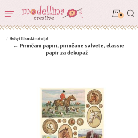
0
Hobby i Slikarski materijal
← Pirinčani papiri, pirinčane salvete, classic
papir za dekupaž