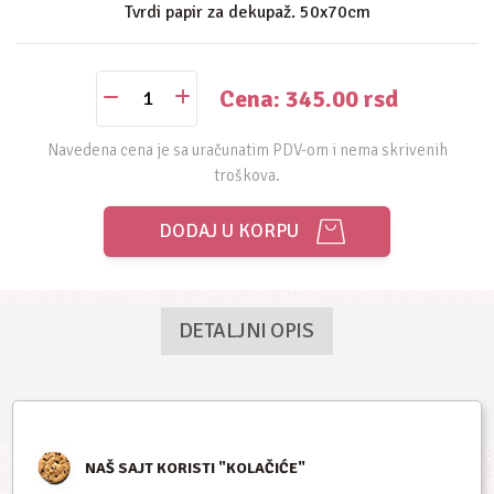
Tvrdi papir za dekupaž. 50x70cm
Cena: 345.00
rsd
Navedena cena je sa uračunatim PDV-om i nema skrivenih
troškova.
DODAJ U KORPU
DETALJNI OPIS
NAŠ SAJT KORISTI "KOLAČIĆE"