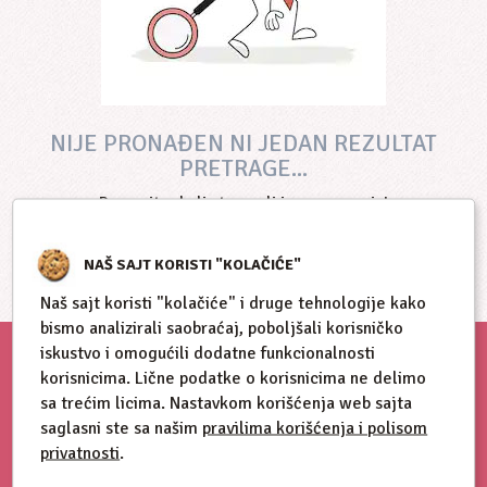
NIJE PRONAĐEN NI JEDAN REZULTAT
PRETRAGE...
Proverite da li ste uneli ispravan naziv!
NAŠ SAJT KORISTI "KOLAČIĆE"
Naš sajt koristi "kolačiće" i druge tehnologije kako
bismo analizirali saobraćaj, poboljšali korisničko
iskustvo i omogućili dodatne funkcionalnosti
korisnicima. Lične podatke o korisnicima ne delimo
sa trećim licima. Nastavkom korišćenja web sajta
saglasni ste sa našim
pravilima korišćenja i polisom
privatnosti
.