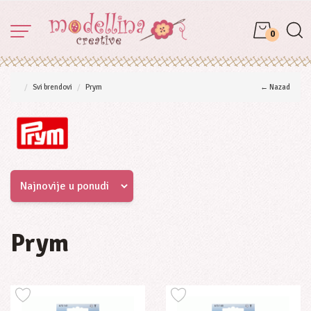
0
Svi brendovi
Prym
← Nazad
Prym