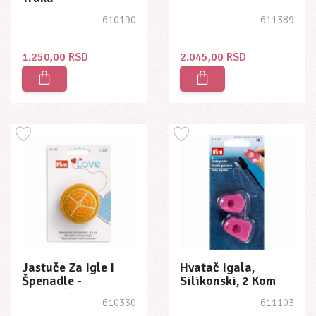
610190
611389
1.250,00 RSD
2.045,00 RSD
Jastuče Za Igle I
Hvatač Igala,
Špenadle -
Silikonski, 2 Kom
Narandža
610330
611103