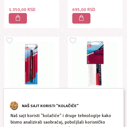
1.350,00 RSD
695,00 RSD
Marker Za Pisanje
Set Za Obeležavanje
Na Transfer Traci
Garderobe
NAŠ SAJT KORISTI "KOLAČIĆE"
611803
610875
Naš sajt koristi "kolačiće" i druge tehnologije kako
bismo analizirali saobraćaj, poboljšali korisničko
450,00 RSD
725,00 RSD