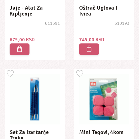
Jaje - Alat Za
Oštrač Uglova I
Krpljenje
Ivica
611591
610193
675,00 RSD
745,00 RSD
Set Za Izvrtanje
Mini Tegovi, 4kom
Traka