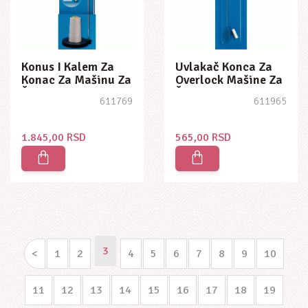
Konus I Kalem Za
Uvlakač Konca Za
Konac Za Mašinu Za
Overlock Mašine Za
Šivenje
Šivenje
611769
611965
1.845,00 RSD
565,00 RSD
3
<
1
2
4
5
6
7
8
9
10
11
12
13
14
15
16
17
18
19