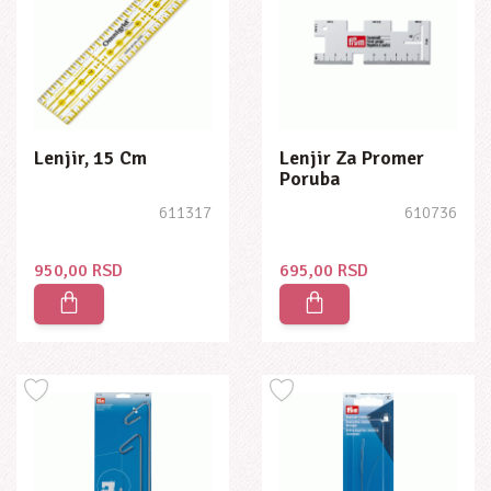
Lenjir, 15 Cm
Lenjir Za Promer
Poruba
611317
610736
950,00 RSD
695,00 RSD