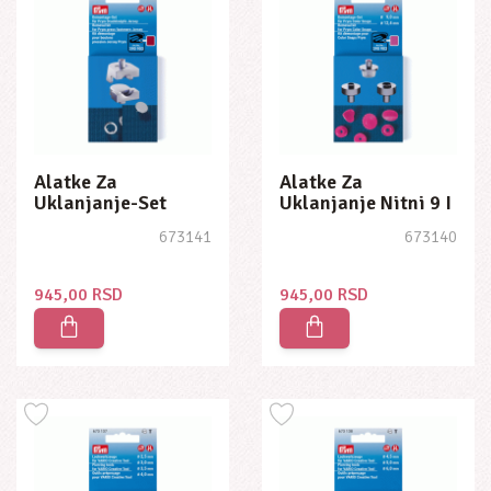
Alatke Za
Alatke Za
Uklanjanje-Set
Uklanjanje Nitni 9 I
Druckkn. Jy
12,4mm
673141
673140
8+10mm
945,00 RSD
945,00 RSD