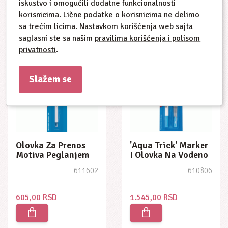
iskustvo i omogućili dodatne funkcionalnosti
korisnicima. Lične podatke o korisnicima ne delimo
sa trećim licima. Nastavkom korišćenja web sajta
saglasni ste sa našim
pravilima korišćenja i polisom
privatnosti
.
Slažem se
Olovka Za Prenos
'aqua Trick' Marker
Motiva Peglanjem
I Olovka Na Vodeno
Punjenje - Tanak
611602
610806
605,00 RSD
1.545,00 RSD