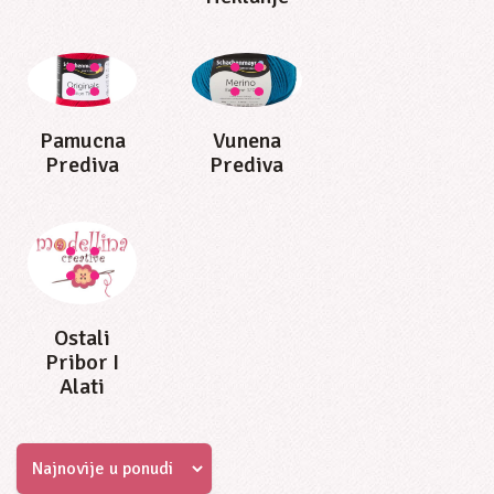
Pamucna
Vunena
Prediva
Prediva
Ostali
Pribor I
Alati