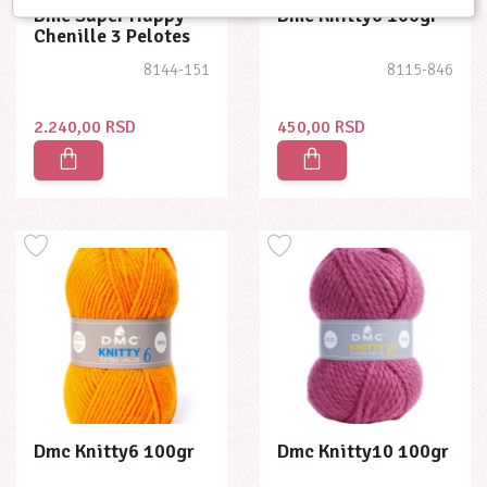
Dmc Super Happy
Dmc Knitty6 100gr
Chenille 3 Pelotes
300g
8144-151
8115-846
2.240,00 RSD
450,00 RSD
Dmc Knitty6 100gr
Dmc Knitty10 100gr