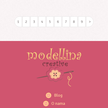
1
2
3
4
5
6
7
8
9
>
Blog
O nama