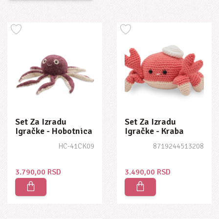
Set Za Izradu
Set Za Izradu
Igračke - Hobotnica
Igračke - Kraba
Olivija
Marlin
HC-41CK09
8719244513208
3.790,00 RSD
3.490,00 RSD