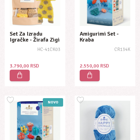
Set Za Izradu
Amigurimi Set -
Igračke - Žirafa Zigi
Kraba
HC-41CK03
CR134K
3.790,00 RSD
2.550,00 RSD
NOVO