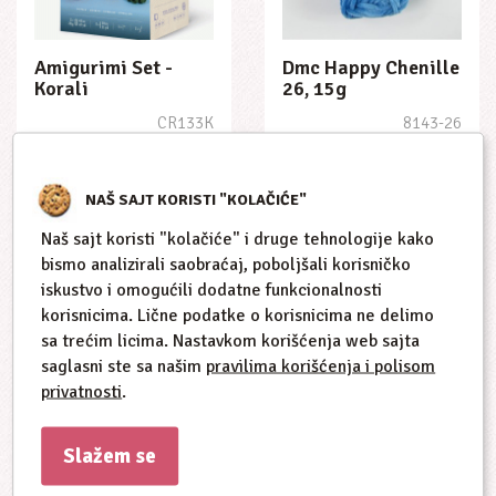
Amigurimi Set -
Dmc Happy Chenille
Korali
26, 15g
CR133K
8143-26
2.550,00 RSD
160,00 RSD
NAŠ SAJT KORISTI "KOLAČIĆE"
Naš sajt koristi "kolačiće" i druge tehnologije kako
bismo analizirali saobraćaj, poboljšali korisničko
iskustvo i omogućili dodatne funkcionalnosti
korisnicima. Lične podatke o korisnicima ne delimo
sa trećim licima. Nastavkom korišćenja web sajta
saglasni ste sa našim
pravilima korišćenja i polisom
privatnosti
.
Slažem se