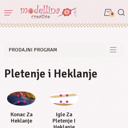
0
PRODAJNI PROGRAM
Toggle 
Pletenje i Heklanje
Konac Za
Igle Za
Heklanje
Pletenje I
Heklanje