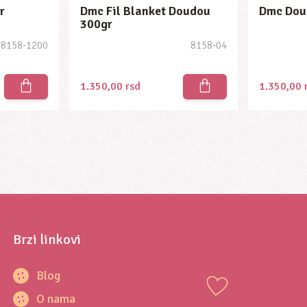
r
Dmc Fil Blanket Doudou
Dmc Dou
300gr
8158-1200
8158-04
1.350,00
rsd
1.350,00
Brzi linkovi
Blog
O nama