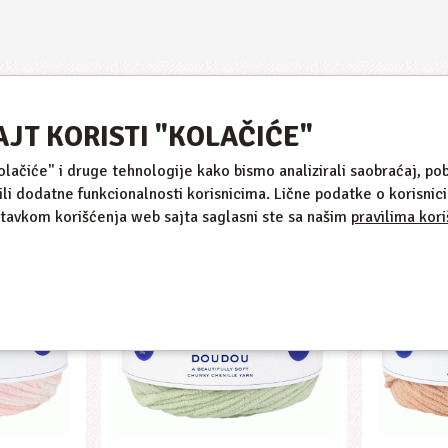
AJT KORISTI "KOLAČIĆE"
Slični proizvodi
kolačiće" i druge tehnologije kako bismo analizirali saobraćaj, pob
ili dodatne funkcionalnosti korisnicima. Lične podatke o korisni
stavkom korišćenja web sajta saglasni ste sa našim
pravilima kori