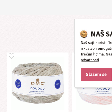
NAŠ S
Naš sajt koristi "
iskustvo i omoguć
trećim licima. Na
privatnosti
.
Slažem se