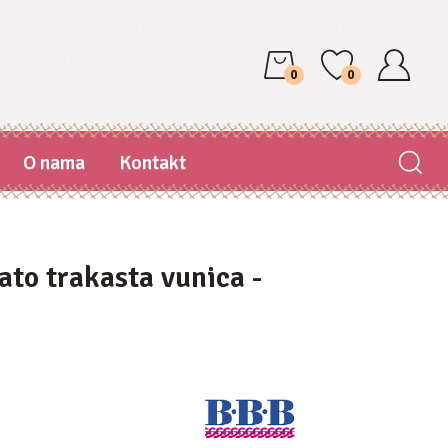
0
0
O nama
Kontakt
ato trakasta vunica -