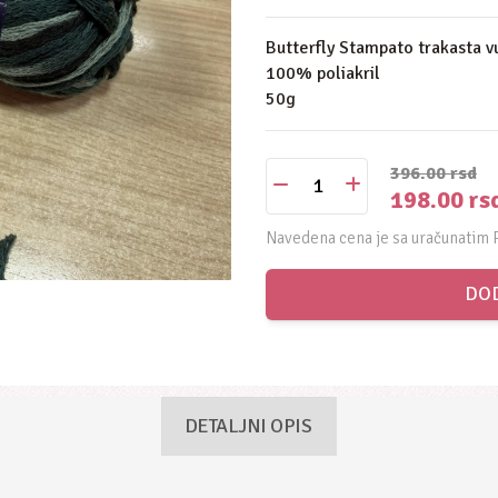
Butterfly Stampato trakasta vu
100% poliakril
50g
396.00
rsd
198.00
rs
Navedena cena je sa uračunatim 
DOD
DETALJNI OPIS