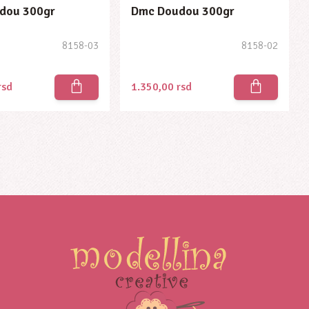
dou 300gr
Dmc Doudou 300gr
8158-03
8158-02
rsd
1.350,00
rsd