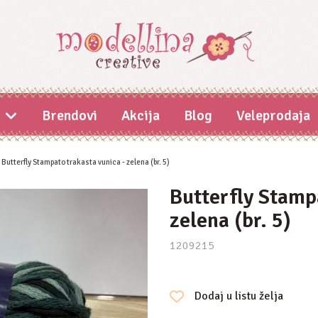
i
Brendovi
Akcija
Blog
Veleprodaja
Butterfly Stampato trakasta vunica - zelena (br. 5)
Butterfly Stamp
zelena (br. 5)
1209215
Dodaj u listu želja