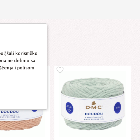
oljšali korisničko
cima ne delimo sa
šćenja i polisom