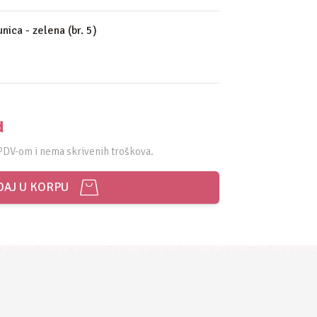
nica - zelena (br. 5)
d
PDV-om i nema skrivenih troškova.
AJ U KORPU