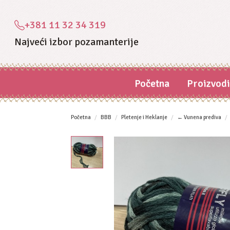
+381 11 32 34 319
Najveći izbor pozamanterije
Početna
Proizvod
Početna
BBB
Pletenje i Heklanje
← Vunena prediva