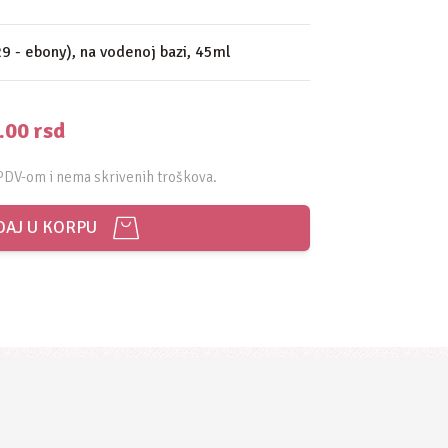
(29 - ebony), na vodenoj bazi, 45ml
5.00
rsd
PDV-om i nema skrivenih troškova.
AJ U KORPU