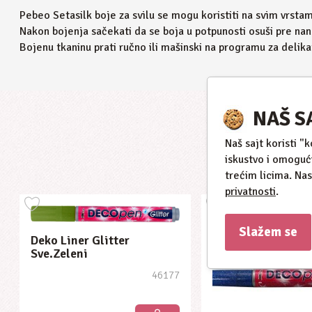
Pebeo Setasilk boje za svilu se mogu koristiti na svim vrstam
Nakon bojenja sačekati da se boja u potpunosti osuši pre nan
Bojenu tkaninu prati ručno ili mašinski na programu za delik
NAŠ S
Naš sajt koristi "
iskustvo i omoguć
trećim licima. Na
privatnosti
.
Slažem se
Deko Liner Glitter
Sve.zeleni
46177