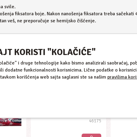
a svile.
ošenja fiksatora boje. Nakon nanošenja fiksatora treba sačekati 4
atan veš, ne preporučuje se hemijsko čišćenje.
AJT KORISTI "KOLAČIĆE"
Slični proizvodi
kolačiće" i druge tehnologije kako bismo analizirali saobraćaj, pob
ili dodatne funkcionalnosti korisnicima. Lične podatke o korisni
stavkom korišćenja web sajta saglasni ste sa našim
pravilima kori
Deko Liner Glitter Ljubic.
Deko Lin
46175