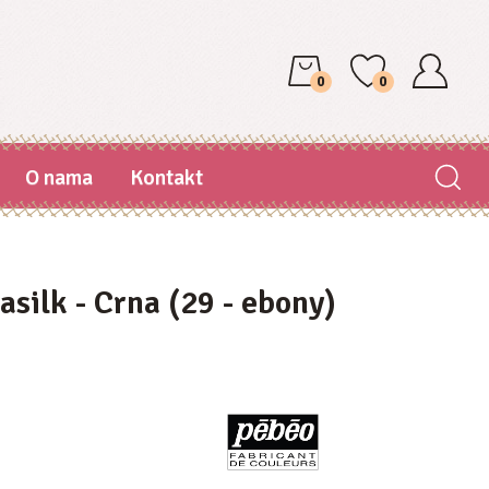
0
0
O nama
Kontakt
tasilk - Crna (29 - ebony)