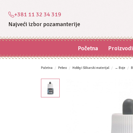
+381 11 32 34 319
Najveći izbor pozamanterije
Početna
Proizvod
Početna
Pebeo
Hobby i Slikarski materijal
← Boje
B