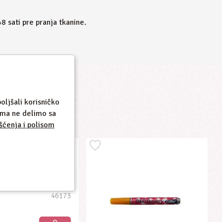
8 sati pre pranja tkanine.
oljšali korisničko
cima ne delimo sa
šćenja i polisom
er Glitter Crveni
46173