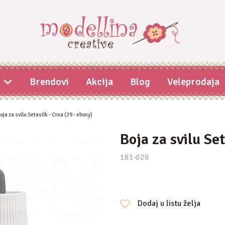
i
Brendovi
Akcija
Blog
Veleprodaja
oja za svilu Setasilk - Crna (29 - ebony)
Boja za svilu Se
181-029
Dodaj u listu želja