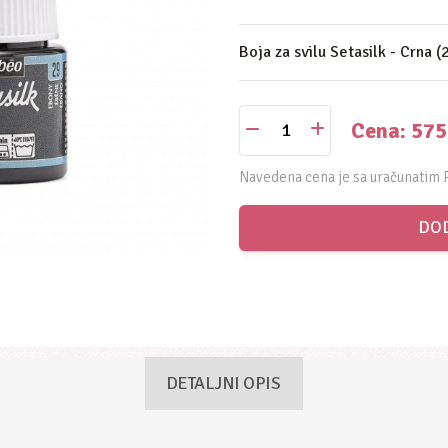
Boja za svilu Setasilk - Crna 
Cena: 57
Navedena cena je sa uračunatim 
DOD
DETALJNI OPIS