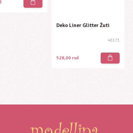
d
Deko Liner Glitter Žuti
46171
528,00
rsd