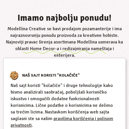
Imamo najbolju ponudu!
Modellina Creative
se bavi prodajom pozamanterije i ima
najraznovrsniju ponudu proizvoda za kreativne hobiste.
Najnoviji pravac širenja asortimana Modellina usmerava ka
oblasti Home Decor-a i redizajniranja nameštaja i
enterijera.
NAŠ SAJT KORISTI "KOLAČIĆE"
Naš sajt koristi "kolačiće" i druge tehnologije kako
bismo analizirali saobraćaj, poboljšali korisničko
iskustvo i omogućili dodatne funkcionalnosti
korisnicima. Lične podatke o korisnicima ne delimo
sa trećim licima. Nastavkom korišćenja web sajta
saglasni ste sa našim
pravilima korišćenja i polisom
privatnosti
.