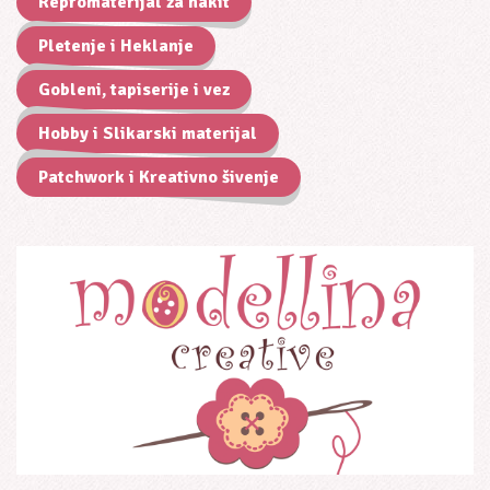
Repromaterijal za nakit
Pletenje i Heklanje
Gobleni, tapiserije i vez
Hobby i Slikarski materijal
Patchwork i Kreativno šivenje