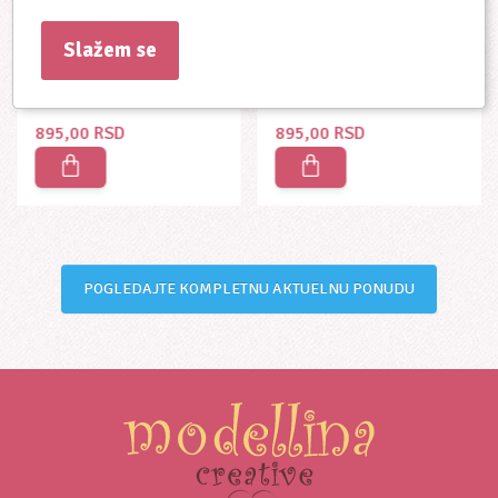
Fiskars Ringlice -
Fiskars Ringlice -
Nature
Christmas
Slažem se
4411
4414
895,00 RSD
895,00 RSD
POGLEDAJTE KOMPLETNU AKTUELNU PONUDU