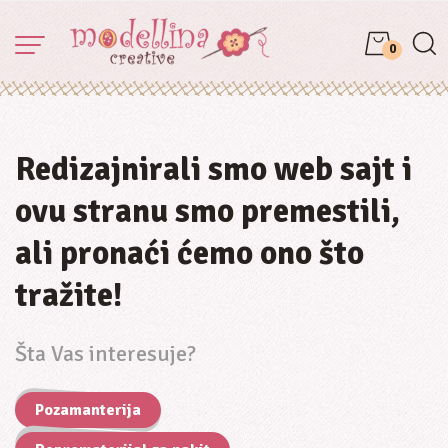
0
Redizajnirali smo web sajt i
ovu stranu smo premestili,
ali pronaći ćemo ono što
tražite!
Šta Vas interesuje?
Pozamanterija